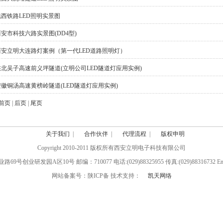
包西铁路LED照明实景图
安市科技六路实景图(DD4型)
西安立明大连路灯案例（第一代LED道路照明灯）
陕北吴子高速前义坪隧道(立明公司LED隧道灯应用实例)
安徽铜汤高速黄榜岭隧道(LED隧道灯应用实例)
前页
|
后页
|
尾页
关于我们
|
合作伙伴
|
代理流程
|
版权申明
Copyright 2010-2011 版权所有西安立明电子科技有限公司
业研发园A区10号 邮编：710077 电话:(029)88325955 传真:(029)88316732 Email:l
网站备案号：陕ICP备 技术支持：
凯天网络